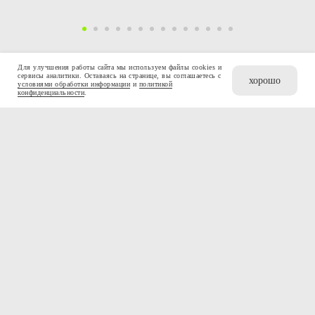
Для улучшения работы сайта мы используем файлы cookies и
сервисы аналитики. Оставаясь на странице, вы соглашаетесь с
хорошо
условиями обработки информации
и
политикой
конфиденциальности
.
итоговый просмотр
Запись просмотра с третьего потока курса. Презентация работ Татьяны Щегловой.