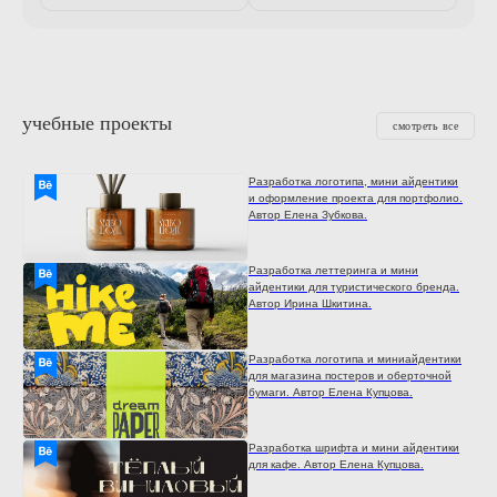
учебные проекты
смотреть все
Разработка логотипа, мини айдентики
и оформление проекта для портфолио.
Автор Елена Зубкова.
Разработка леттеринга и мини
айдентики для туристического бренда.
Автор Ирина Шкитина.
Разработка логотипа и миниайдентики
для магазина постеров и оберточной
бумаги. Автор Елена Купцова.
Разработка шрифта и мини айдентики
для кафе. Автор Елена Купцова.